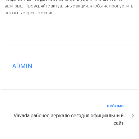
выигрыш. Проверяйте актуальные акции, чтобы не пропустить
выгодные предложения.
ADMIN
PRÓXIMO
Vavada рабочее зеркало сегодня официальный
сайт