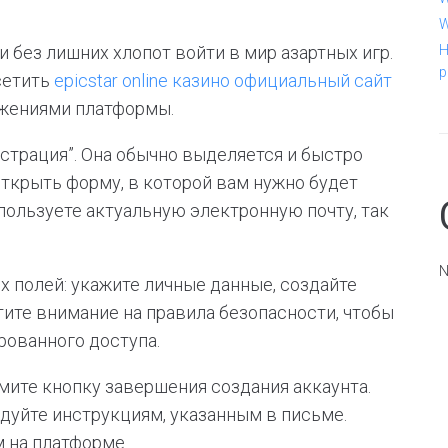
W
 без лишних хлопот войти в мир азартных игр.
H
p
сетить
epicstar online казино официальный сайт
жениями платформы.
истрация”. Она обычно выделяется и быстро
 открыть форму, в которой вам нужно будет
спользуете актуальную электронную почту, так
N
 полей: укажите личные данные, создайте
тите внимание на правила безопасности, чтобы
рованного доступа.
жмите кнопку завершения создания аккаунта.
дуйте инструкциям, указанным в письме.
 на платформе.