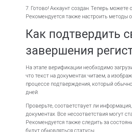
7. Готово! Аккаунт создан. Теперь можете
Рекомендуется также настроить методы о
Как подтвердить с
завершения регис
На этапе верификации необходимо загруз
что текст на документах читаем, а изобра
процессе подтверждения, который обычно
дней.
Проверьте, соответствует ли информация,
документах. Все несоответствия могут ст
Рекомендуется также следить за состояни
будут обновляться статусы.