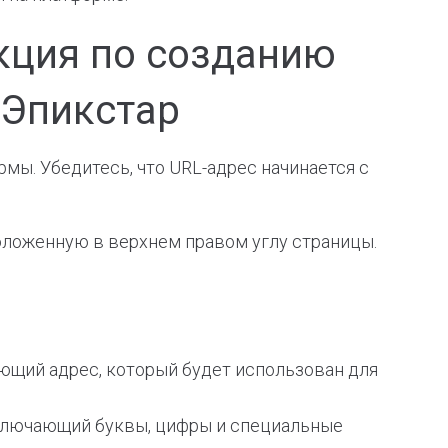
кция по созданию
 Эпикстар
мы. Убедитесь, что URL-адрес начинается с
положенную в верхнем правом углу страницы.
щий адрес, который будет использован для
ключающий буквы, цифры и специальные