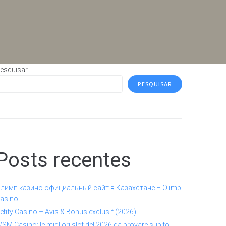
esquisar
PESQUISAR
Posts recentes
лимп казино официальный сайт в Казахстане – Olimp
asino
etify Casino – Avis & Bonus exclusif (2026)
SM Casino: le migliori slot del 2026 da provare subito