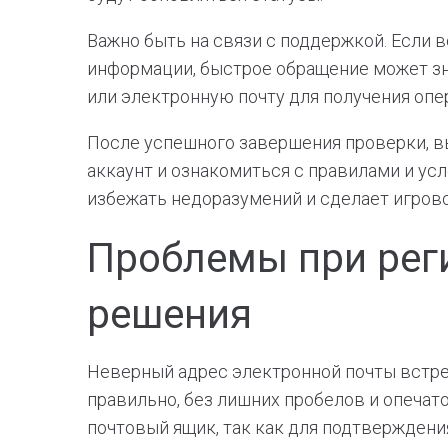
Важно быть на связи с поддержкой. Если 
информации, быстрое обращение может зн
или электронную почту для получения опе
После успешного завершения проверки, вы
аккаунт и ознакомиться с правилами и усл
избежать недоразумений и сделает игров
Проблемы при реги
решения
Неверный адрес электронной почты встреч
правильно, без лишних пробелов и опечат
почтовый ящик, так как для подтверждени