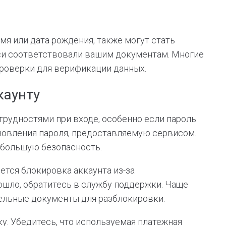
мя или дата рождения, также могут стать
иси соответствовали вашим документам. Многие
роверки для верификации данных.
каунту
трудностями при входе, особенно если пароль
новления пароля, предоставляемую сервисом.
 большую безопасность.
тся блокировка аккаунта из-за
ошло, обратитесь в службу поддержки. Чаще
ельные документы для разблокировки.
у. Убедитесь, что используемая платежная